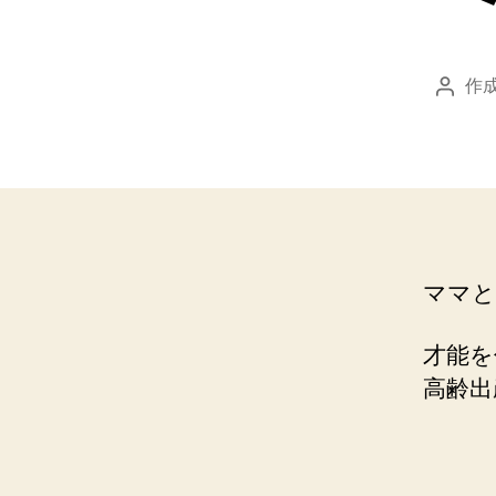
作成
投
稿
者
ママと
才能を
高齢出