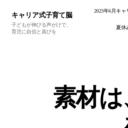
2023年6月
キャリア式子育て脳
子どもが伸びる声がけで、
夏休
育児に自信と喜びを
素材は