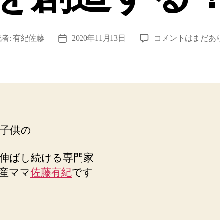
素
者:
有紀佐藤
2020年11月13日
コメントはまだあ
投
材
稿
は、
日
子
供
の
工
夫
子供の
と
遊
び
伸ばし続ける専門家
を
産ママ
佐藤有紀
です
創
造
す
る！