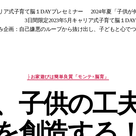
キャリア式子育て脳１DAYプレセミナー
2024年夏「子供
3日間限定2023年5月キャリア式子育て脳１DA
み企画：自己嫌悪のループから抜け出し、子どもと心でつなが
カ
├お家遊びは簡単良質「モンテ×脳育」
テ
ゴ
、子供の工
リ
ー
を創造する