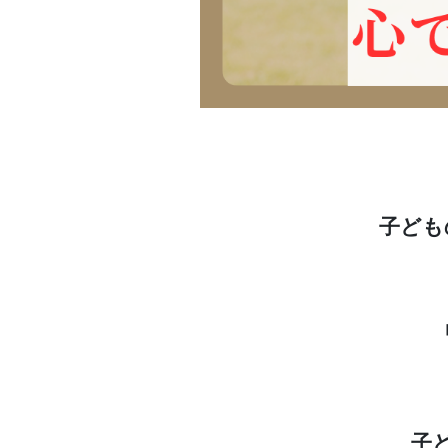
子ども
子