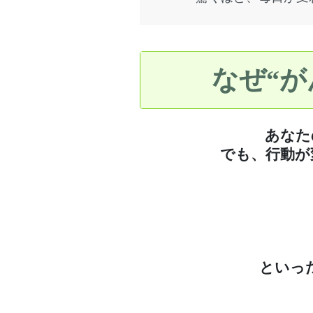
なぜ“
あなた
でも、行動が
といっ