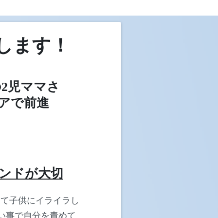
します！
2児ママさ
アで前進
インドが大切
して子供にイライラし
い事で自分を責めて