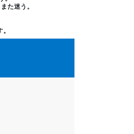
、また迷う。
す。