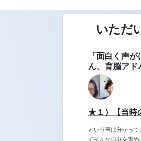
いただ
「面白く声が
ん、育脳アド
★１）【当時
という事は分かって
てそんな自分を責め