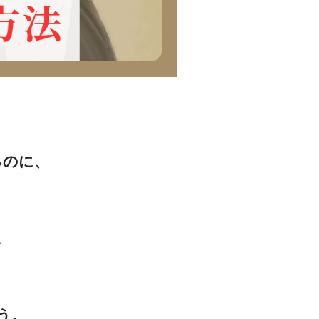
るのに、
。
う。