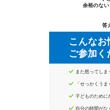
余裕のない
答
こんなお
ご参加く
また怒ってしま
「せっかくうま
子どものために
自分の時間がな