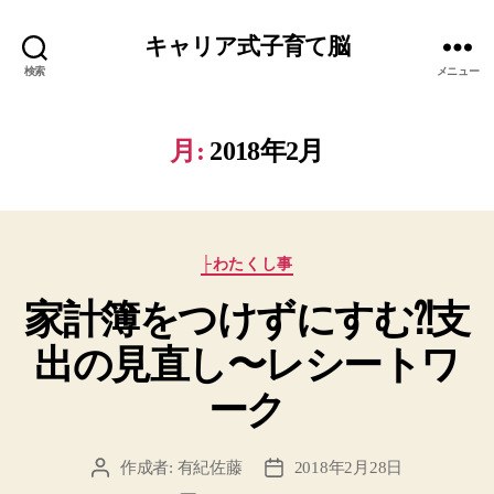
キャリア式子育て脳
検索
メニュー
月:
2018年2月
カ
├わたくし事
テ
家計簿をつけずにすむ⁈支
ゴ
リ
出の見直し〜レシートワ
ー
ーク
作成者:
有紀佐藤
2018年2月28日
投
投
稿
稿