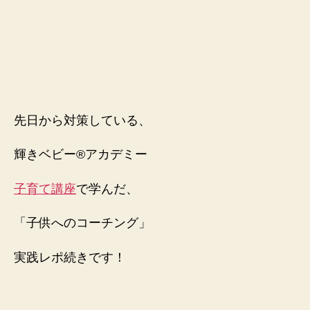
言
い
方
を
改
善
し
た
先日から対策している、
ら
「電
輝きベビー®️アカデミー
車」
に
子育て講座
で学んだ、
乗
っ
「子供へのコーチング」
た！
へ
の
実践レポ続きです！