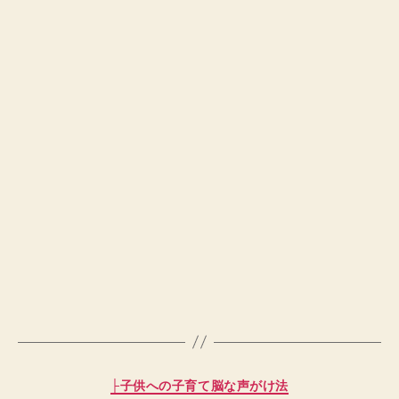
カ
├子供への子育て脳な声がけ法