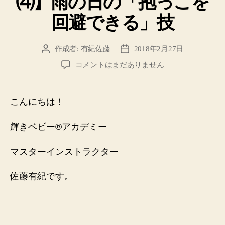
⑷】雨の日の「抱っこを
回避できる」技
作成者:
有紀佐藤
2018年2月27日
投
投
稿
稿
【コ
コメントはまだありません
者
日
ー
チ
ン
こんにちは！
グ
実
輝きベビー®️アカデミー
践
レ
マスターインストラクター
ポ
⑷】
雨
佐藤有紀です。
の
日
の
「抱