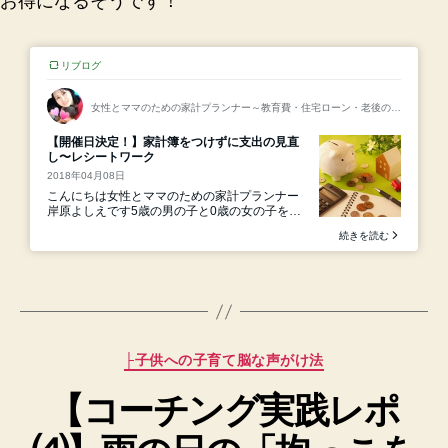
お得になるそうです！
カ
├子供への子育て脳な声がけ法
テ
【コーチング実践レポ
ゴ
リ
ー