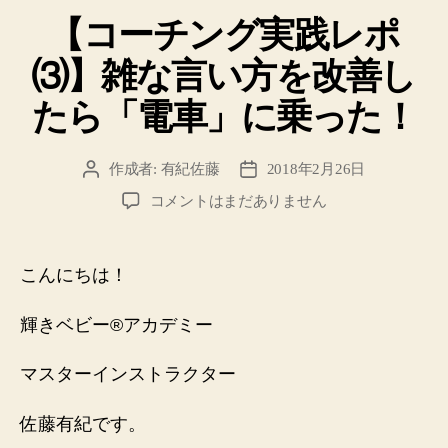
テ
【コーチング実践レポ
ゴ
リ
⑶】雑な言い方を改善し
ー
たら「電車」に乗った！
作成者:
有紀佐藤
2018年2月26日
投
投
稿
稿
【コ
コメントはまだありません
者
日
ー
チ
ン
こんにちは！
グ
実
輝きベビー®️アカデミー
践
レ
マスターインストラクター
ポ
⑶】
雑
佐藤有紀です。
な