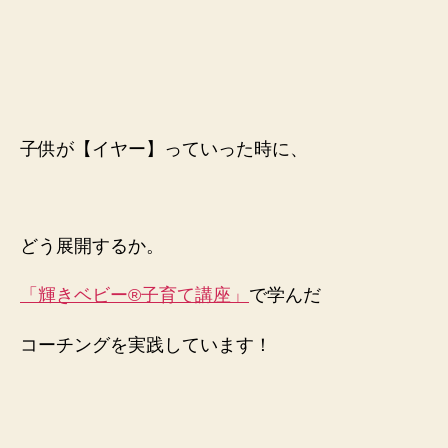
っ
こ
を
回
避
で
き
子供が【イヤー】っていった時に、
る」
技
へ
の
どう展開するか。
「輝きベビー®️子育て講座」
で学んだ
コーチングを実践しています！