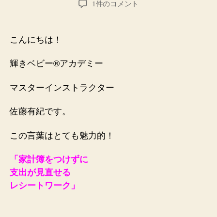
家
1件のコメント
者
日
計
簿
を
こんにちは！
つ
け
輝きベビー®️アカデミー
ず
に
マスターインストラクター
す
む⁈
支
佐藤有紀です。
出
の
この言葉はとても魅力的！
見
直
「家計簿をつけずに
し〜
支出が見直せる
レ
シ
レシートワーク」
ー
ト
ワ