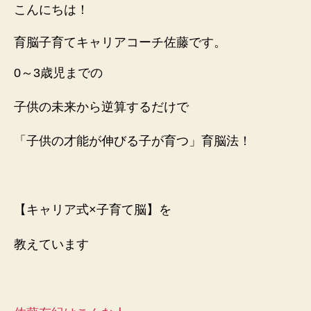
マ】
こんにちは！
子
供
育脳子育てキャリアコーチ佐藤です。
と
遊
0～3歳児までの
ぶ
時
子供の未来から逆算するだけで
間
を
「子供の才能が伸びる子が育つ」育脳法！
確
保
す
る
た
【キャリア式×子育て脳】を
め
に
教えています
は⁈
へ
の