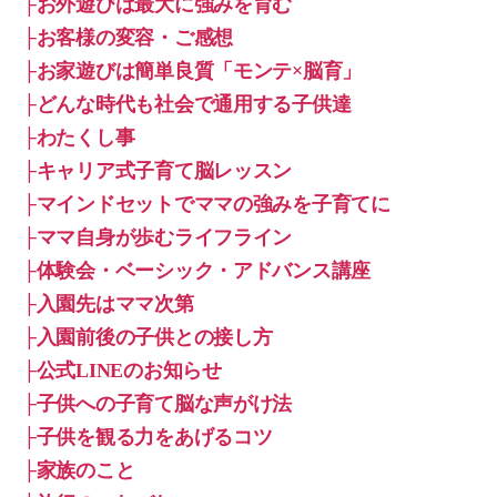
├お外遊びは最大に強みを育む
├お客様の変容・ご感想
├お家遊びは簡単良質「モンテ×脳育」
├どんな時代も社会で通用する子供達
├わたくし事
├キャリア式子育て脳レッスン
├マインドセットでママの強みを子育てに
├ママ自身が歩むライフライン
├体験会・ベーシック・アドバンス講座
├入園先はママ次第
├入園前後の子供との接し方
├公式LINEのお知らせ
├子供への子育て脳な声がけ法
├子供を観る力をあげるコツ
├家族のこと