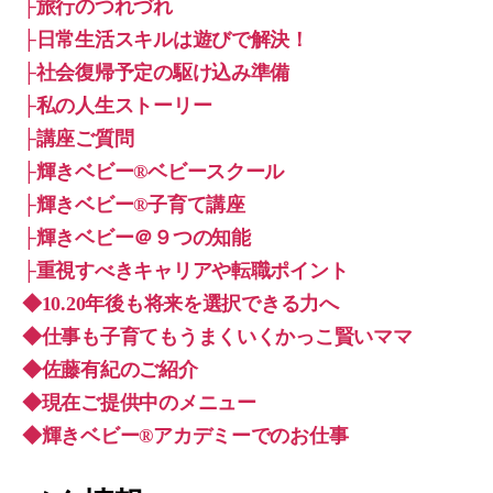
├旅行のつれづれ
├日常生活スキルは遊びで解決！
├社会復帰予定の駆け込み準備
├私の人生ストーリー
├講座ご質問
├輝きベビー®ベビースクール
├輝きベビー®子育て講座
├輝きベビー＠９つの知能
├重視すべきキャリアや転職ポイント
◆10.20年後も将来を選択できる力へ
◆仕事も子育てもうまくいくかっこ賢いママ
◆佐藤有紀のご紹介
◆現在ご提供中のメニュー
◆輝きベビー®︎アカデミーでのお仕事