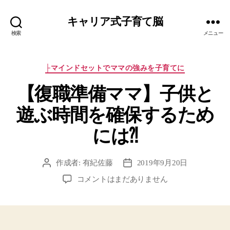
キャリア式子育て脳
検索
メニュー
カ
├マインドセットでママの強みを子育てに
テ
【復職準備ママ】子供と
ゴ
リ
遊ぶ時間を確保するため
ー
には⁈
作成者:
有紀佐藤
2019年9月20日
投
投
稿
稿
【復
コメントはまだありません
者
日
職
準
備
マ