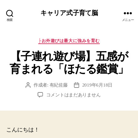
キャリア式子育て脳
検索
メニュー
カ
├お外遊びは最大に強みを育む
テ
【子連れ遊び場】五感が
ゴ
リ
育まれる「ほたる鑑賞」
ー
作成者:
有紀佐藤
2019年6月18日
投
投
稿
稿
【子
コメントはまだありません
者
日
連
れ
遊
び
場】
こんにちは！
五