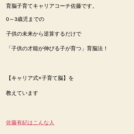
感
育脳子育てキャリアコーチ佐藤です。
が
育
0～3歳児までの
ま
れ
子供の未来から逆算するだけで
る
「ほ
「子供の才能が伸びる子が育つ」育脳法！
た
る
鑑
賞」
へ
【キャリア式×子育て脳】を
の
教えています
佐藤有紀はこんな人