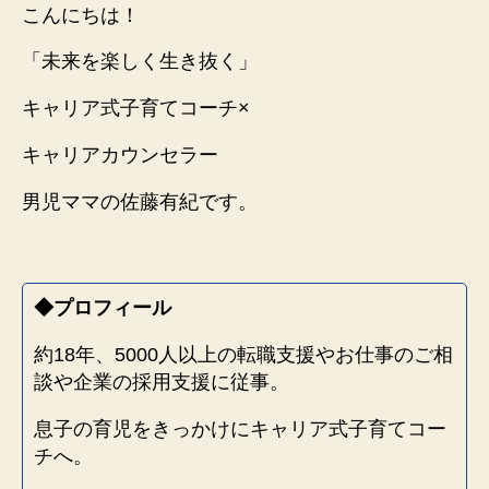
険
こんにちは！
行
「未来を楽しく生き抜く」
為
を
キャリア式子育てコーチ×
す
る
キャリアカウンセラー
子
供」
男児ママの佐藤有紀です。
に
な
ら
な
い
◆プロフィール
よ
う
約18年、5000人以上の転職支援やお仕事のご相
に
談や企業の採用支援に従事。
す
る
息子の育児をきっかけにキャリア式子育てコー
に
チへ。
は？！