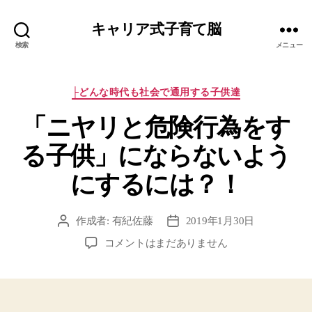
キャリア式子育て脳
検索
メニュー
カ
├どんな時代も社会で通用する子供達
テ
「ニヤリと危険行為をす
ゴ
リ
る子供」にならないよう
ー
にするには？！
作成者:
有紀佐藤
2019年1月30日
投
投
稿
稿
「ニ
コメントはまだありません
者
日
ヤ
リ
と
危