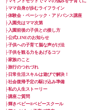
├マインドセットでママの強みを子育てに
├ママ自身が歩むライフライン
├体験会・ベーシック・アドバンス講座
├入園先はママ次第
├入園前後の子供との接し方
├公式LINEのお知らせ
├子供への子育て脳な声がけ法
├子供を観る力をあげるコツ
├家族のこと
├旅行のつれづれ
├日常生活スキルは遊びで解決！
├社会復帰予定の駆け込み準備
├私の人生ストーリー
├講座ご質問
├輝きベビー®ベビースクール