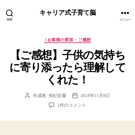
キャリア式子育て脳
検索
メニュー
カ
├お客様の変容・ご感想
テ
【ご感想】子供の気持ち
ゴ
リ
に寄り添ったら理解して
ー
くれた！
作成者:
有紀佐藤
2018年11月8日
投
投
稿
稿
【ご
2件のコメント
者
日
感
想】
子
供