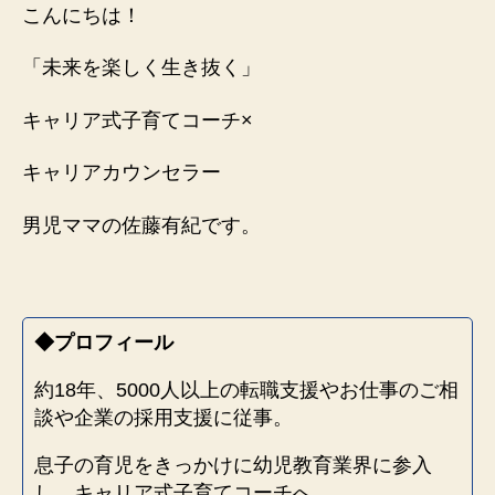
の
こんにちは！
気
持
「未来を楽しく生き抜く」
ち
に
キャリア式子育てコーチ×
寄
り
キャリアカウンセラー
添
っ
男児ママの佐藤有紀です。
た
ら
理
解
し
◆プロフィール
て
く
約18年、5000人以上の転職支援やお仕事のご相
れ
談や企業の採用支援に従事。
た！
へ
息子の育児をきっかけに幼児教育業界に参入
の
し、キャリア式子育てコーチへ。