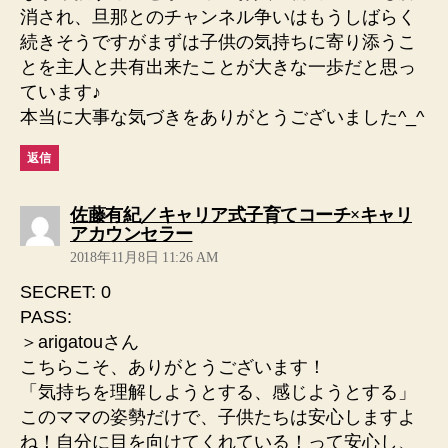
消され、旦那とのチャンネル争いはもうしばらく
続きそうですがまずは子供の気持ちに寄り添うこ
とを主人と共有出来たことが大きな一歩だと思っ
ています♪
本当に大事な気づきをありがとうございました^_^
返信
佐藤有紀／キャリア式子育てコーチ×キャリ
の
アカウンセラー
発
2018年11月8日 11:26 AM
言:
SECRET: 0
PASS:
＞arigatouさん
こちらこそ、ありがとうございます！
「気持ちを理解しようとする、感じようとする」
このママの姿勢だけで、子供たちは安心しますよ
ね！自分に目を向けてくれている！って安心し、