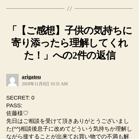
「【ご感想】子供の気持ちに
寄り添ったら理解してくれ
た！」への2件の返信
の
arigatou
発
2018年11月8日 10:31 AM
言:
SECRET: 0
PASS:
佐藤様♡
先日はご相談を受けて頂きありがとうございまし
た(^^)相談後息子に改めてどういう気持ちか理解し
ながら接することが出来てお買い物での不満も解