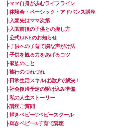
├ママ自身が歩むライフライン
├体験会・ベーシック・アドバンス講座
├入園先はママ次第
├入園前後の子供との接し方
├公式LINEのお知らせ
├子供への子育て脳な声がけ法
├子供を観る力をあげるコツ
├家族のこと
├旅行のつれづれ
├日常生活スキルは遊びで解決！
├社会復帰予定の駆け込み準備
├私の人生ストーリー
├講座ご質問
├輝きベビー®ベビースクール
├輝きベビー®子育て講座