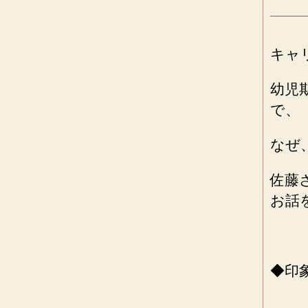
キャ
幼児
で、
なぜ
佐藤
お話
◆印