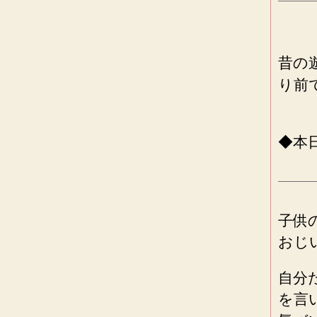
昔の
り前
◆本
子供
おじ
自分
を言