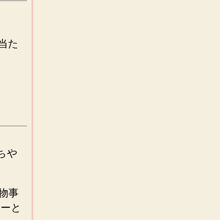
当た
ちや
物事
なーと