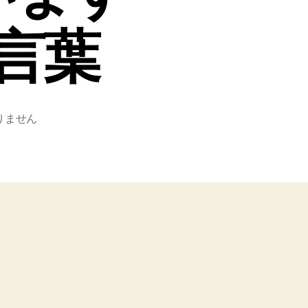
言葉
りません