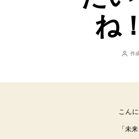
ね
作成
投
稿
者
こんに
「未来