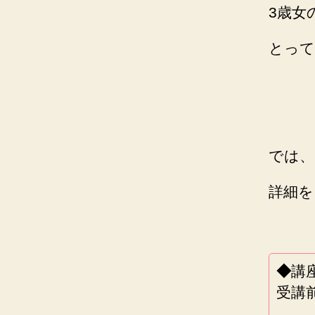
3歳女
とって
では、
詳細を
◆
講
受講