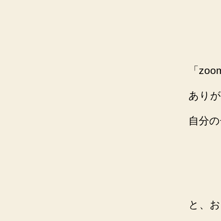
「zo
ありが
自分の
と、お