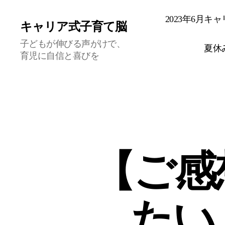
2023年6月
キャリア式子育て脳
子どもが伸びる声がけで、
夏休
育児に自信と喜びを
【ご感
たい