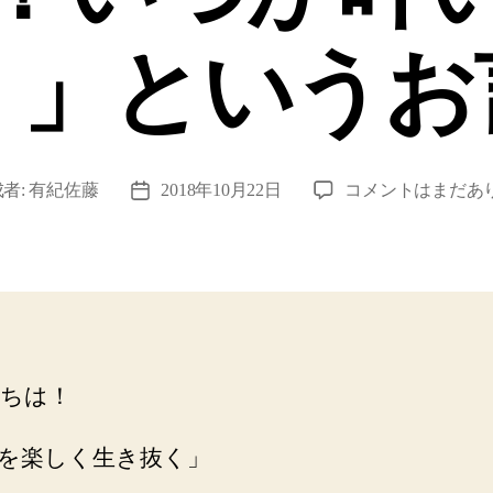
！」というお
【ご
者:
有紀佐藤
2018年10月22日
コメントはまだあ
投
感
稿
想】
日
「実
際
お
会
い
ちは！
し
た
い！
を楽しく生き抜く」
い