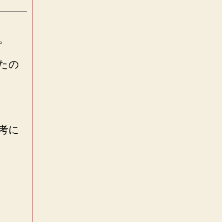
。
たの
考に