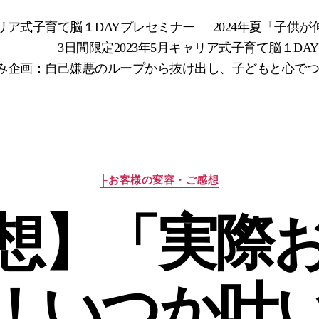
キャリア式子育て脳１DAYプレセミナー
2024年夏「子供
3日間限定2023年5月キャリア式子育て脳１DA
み企画：自己嫌悪のループから抜け出し、子どもと心でつなが
カ
├お客様の変容・ご感想
テ
ゴ
想】「実際
リ
ー
！いつか叶