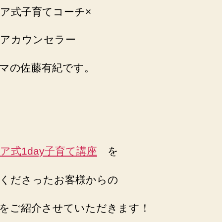
つ
ア式子育てコーチ×
か
叶
アカウンセラー
い
ま
す
マの佐藤有紀です。
ね！」
と
い
う
お
言
葉
ア式1day子育て講座
を
へ
の
くださったお客様からの
をご紹介させていただきます！