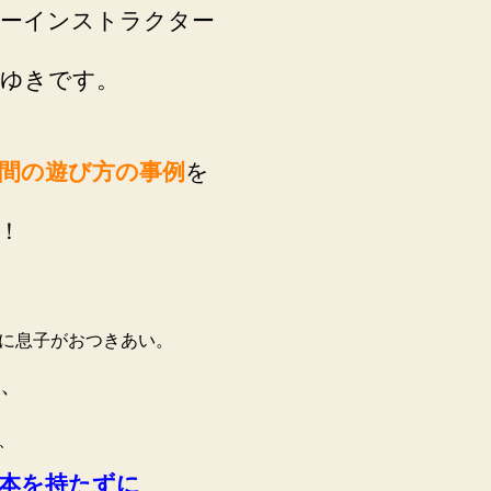
の
ーインストラクター
「待
ち
ゆきです。
時
間」
の
間の遊び方の事例
を
過
ご
し
！
方
事
例！
へ
に息子がおつきあい。
の
、
、
本を持たずに