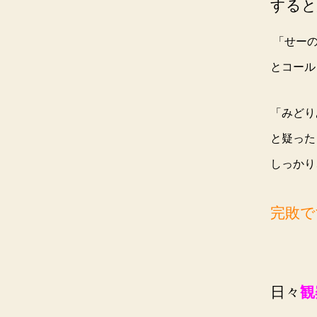
すると
「せーの
とコール
「みどり
と疑った
しっかり
完敗で
日々
観