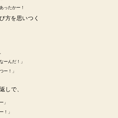
あったかー！
び方を思いつく
、
なーんだ！」
つー！」
返しで、
ー」
ー！」