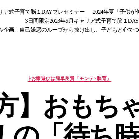
キャリア式子育て脳１DAYプレセミナー
2024年夏「子供
3日間限定2023年5月キャリア式子育て脳１DA
み企画：自己嫌悪のループから抜け出し、子どもと心でつなが
カ
├お家遊びは簡単良質「モンテ×脳育」
テ
ゴ
方】おもち
リ
ー
！の「待ち