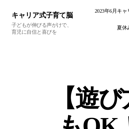
2023年6月
キャリア式子育て脳
子どもが伸びる声がけで、
夏休
育児に自信と喜びを
【遊び
もOK