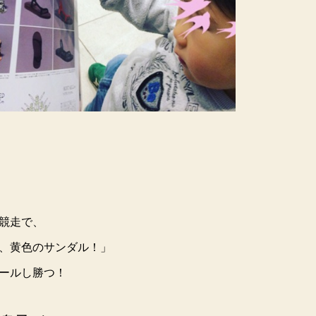
競走で、
、
黄色のサンダル！」
ールし
勝つ！