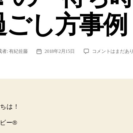
過ごし方事例
【遊
成者:
有紀佐藤
2018年2月15日
コメントはまだあ
投
び
稿
方】
日
お
も
ち
ゃ
な
ちは！
く
て
ビー®️
も
OK！