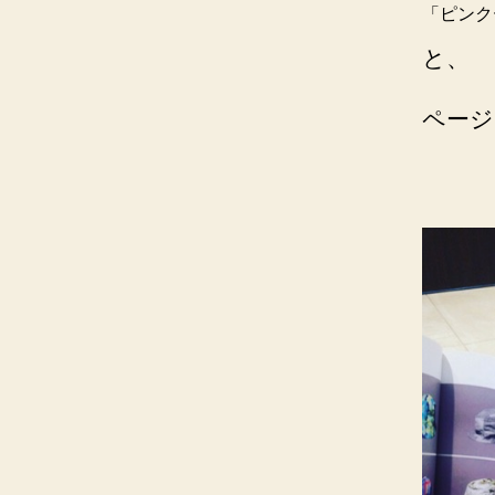
「ピンク
と、
ページ