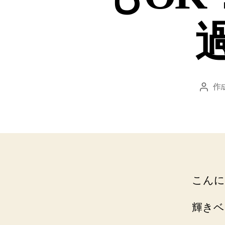
作
投
稿
者
こんに
輝きベ