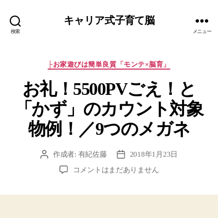
キャリア式子育て脳
検索
メニュー
カ
├お家遊びは簡単良質「モンテ×脳育」
テ
お礼！5500PVごえ！と
ゴ
リ
「かず」のカウント対象
ー
物例！／9つのメガネ
作成者:
有紀佐藤
2018年1月23日
投
投
稿
稿
お
コメントはまだありません
者
日
礼！
5500PV
ご
え！