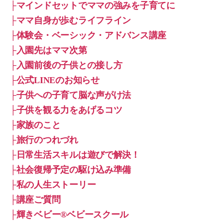
├マインドセットでママの強みを子育てに
├ママ自身が歩むライフライン
├体験会・ベーシック・アドバンス講座
├入園先はママ次第
├入園前後の子供との接し方
├公式LINEのお知らせ
├子供への子育て脳な声がけ法
├子供を観る力をあげるコツ
├家族のこと
├旅行のつれづれ
├日常生活スキルは遊びで解決！
├社会復帰予定の駆け込み準備
├私の人生ストーリー
├講座ご質問
├輝きベビー®ベビースクール