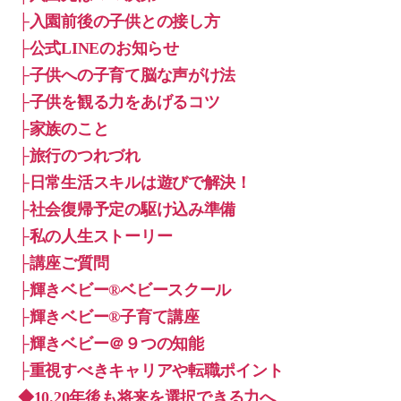
├入園前後の子供との接し方
├公式LINEのお知らせ
├子供への子育て脳な声がけ法
├子供を観る力をあげるコツ
├家族のこと
├旅行のつれづれ
├日常生活スキルは遊びで解決！
├社会復帰予定の駆け込み準備
├私の人生ストーリー
├講座ご質問
├輝きベビー®ベビースクール
├輝きベビー®子育て講座
├輝きベビー＠９つの知能
├重視すべきキャリアや転職ポイント
◆10.20年後も将来を選択できる力へ