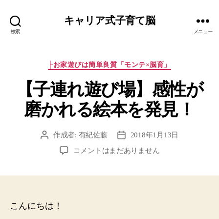
キャリア式子育て脳
検索
メニュー
カ
├お家遊びは簡単良質「モンテ×脳育」
テ
【子連れ遊び場】感性が
ゴ
リ
磨かれる絵本を発見！
ー
作成者:
有紀佐藤
2018年1月13日
投
投
稿
稿
【子
コメントはまだありません
者
日
連
れ
遊
び
場】
こんにちは！
感