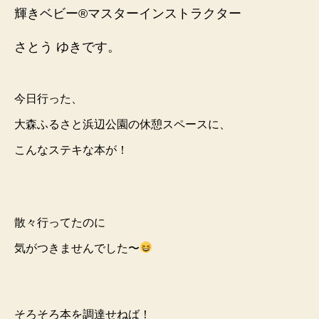
性
輝きベビー®️マスターインストラクター
が
磨
さとう ゆきです。
か
れ
る
今日行った、
絵
本
大森ふるさと浜辺公園の休憩スペースに、
を
こんなステキな本が！
発
見！
へ
の
散々行ってたの
に
気がつきませんでした〜
そろそろ本を調達せねば！