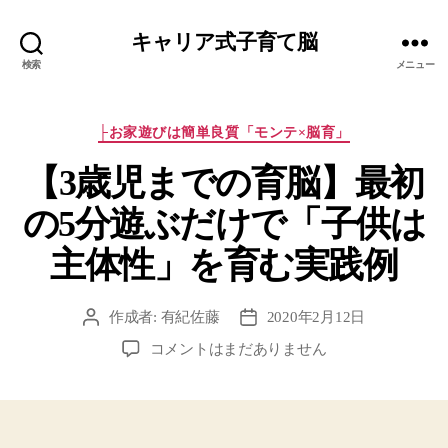
キャリア式子育て脳
検索
メニュー
カ
├お家遊びは簡単良質「モンテ×脳育」
テ
【3歳児までの育脳】最初
ゴ
リ
の5分遊ぶだけで「子供は
ー
主体性」を育む実践例
作成者:
有紀佐藤
2020年2月12日
投
投
稿
稿
【3
コメントはまだありません
者
日
歳
児
ま
で