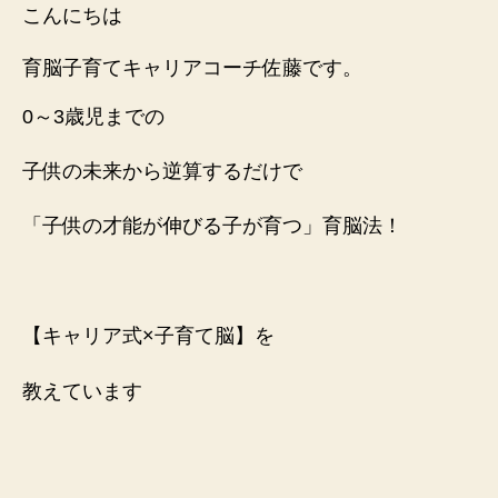
の
こんにちは
育
脳】
育脳子育てキャリアコーチ佐藤です。
最
初
0～3歳児までの
の
5
子供の未来から逆算するだけで
分
遊
「子供の才能が伸びる子が育つ」育脳法！
ぶ
だ
け
で
「子
【キャリア式×子育て脳】を
供
は
教えています
主
体
性」
を