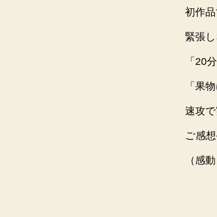
初作品
緊張し
「20
「果物
速攻で
ご感想
（感動