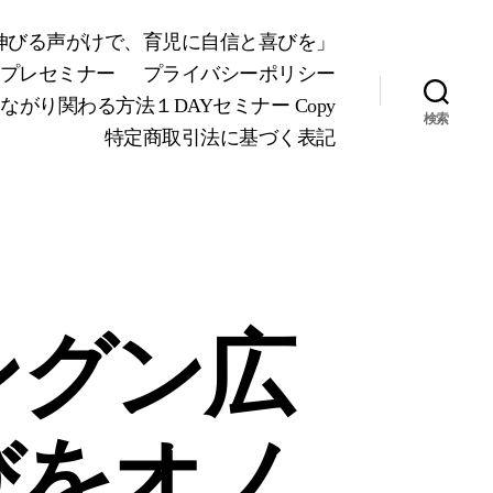
が伸びる声がけで、育児に自信と喜びを」
Yプレセミナー
プライバシーポリシー
り関わる方法１DAYセミナー Copy
検索
特定商取引法に基づく表記
ングン広
びをオノ