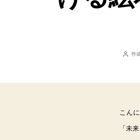
作成
投
稿
者
こんに
「未来