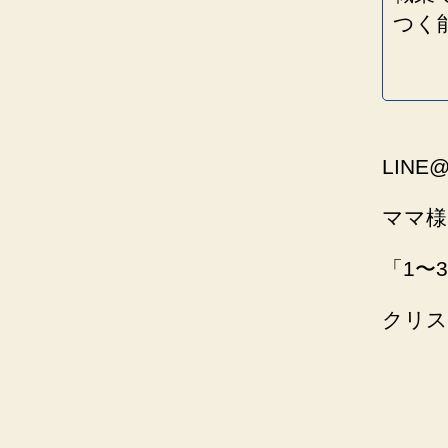
つく
LIN
ママ様
「1〜
クリス