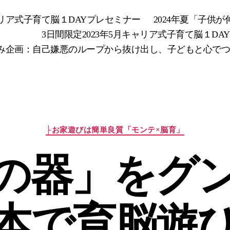
キャリア式子育て脳１DAYプレセミナー
2024年夏「子供
3日間限定2023年5月キャリア式子育て脳１DA
み企画：自己嫌悪のループから抜け出し、子どもと心でつなが
カ
├お家遊びは簡単良質「モンテ×脳育」
テ
ゴ
の器」をグ
リ
ー
本で育脳遊