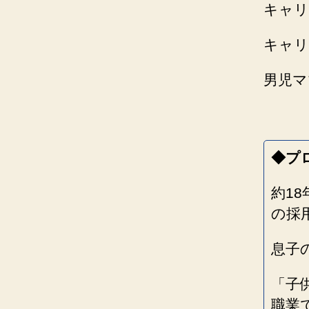
キャリ
キャリ
男児マ
◆プ
約1
の採
息子
「子
職業