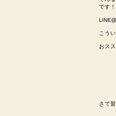
です！
LIN
こうい
おスス
さて冒