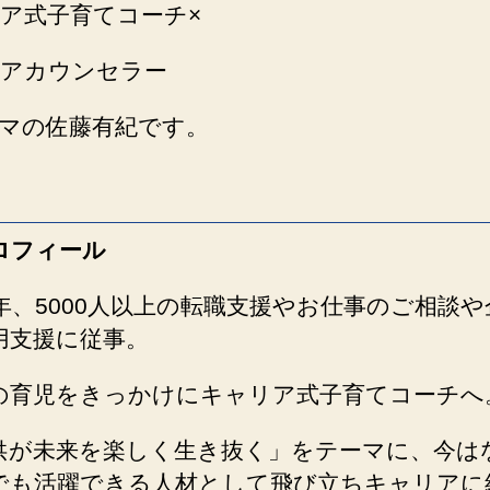
ア式子育てコーチ×
絵
本
で
アカウンセラー
育
脳
マの佐藤有紀です。
遊
び
を
オ
ロフィール
ノ
マ
ト
8年、5000人以上の転職支援やお仕事のご相談や
ペ
用支援に従事。
で！
へ
の育児をきっかけにキャリア式子育てコーチへ
の
供が未来を楽しく生き抜く」をテーマに、今は
でも活躍できる人材として飛び立ちキャリアに