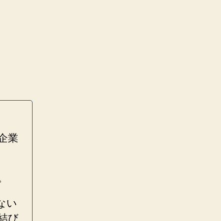
企業
。
ない
結び