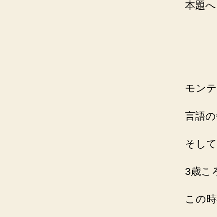
本題へ
モンテ
言語の
そして
3歳こ
この時