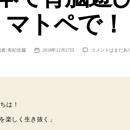
マトペで！
「言
者:
有紀佐藤
2018年12月27日
コメントはまだあ
投
語
稿
の
日
器」
を
グ
ン
グ
ちは！
ン
広
を楽しく生き抜く」
げ
る