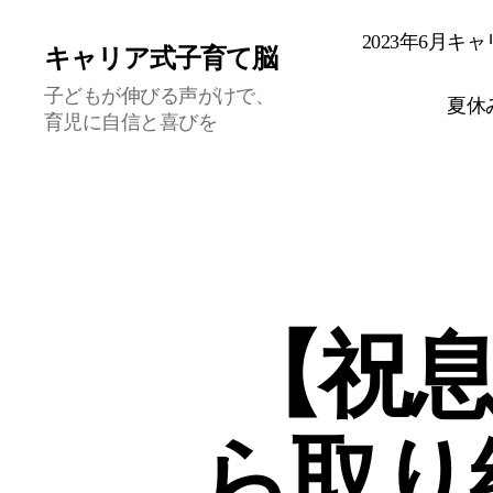
2023年6月
キャリア式子育て脳
子どもが伸びる声がけで、
夏休
育児に自信と喜びを
【祝息
ら取り