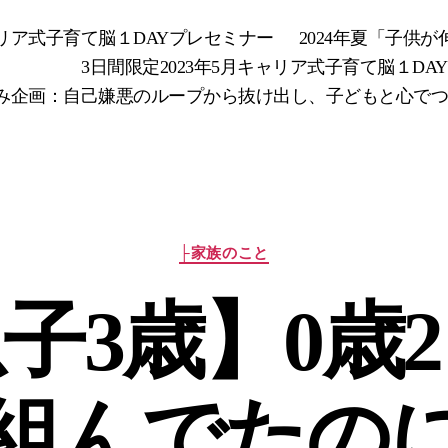
キャリア式子育て脳１DAYプレセミナー
2024年夏「子供
3日間限定2023年5月キャリア式子育て脳１DA
み企画：自己嫌悪のループから抜け出し、子どもと心でつなが
カ
├家族のこと
テ
ゴ
子3歳】0歳
リ
ー
組んでたの