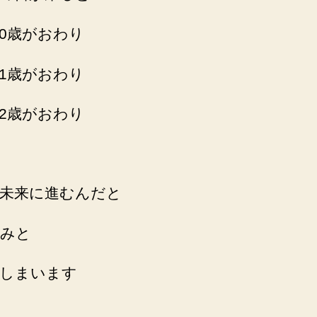
取
り
0歳がおわり
組
ん
1歳がおわり
で
た
の
2歳がおわり
に
不
安
だ
未来に進むんだと
っ
た
過
みと
去
へ
しまいます
の