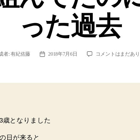
った過去
【祝
成者:
有紀佐藤
2018年7月6日
コメントはまだあり
投
息
稿
子
日
3
歳】
0
歳
2
ヶ
3歳となりました
月
か
ら
の日が来ると