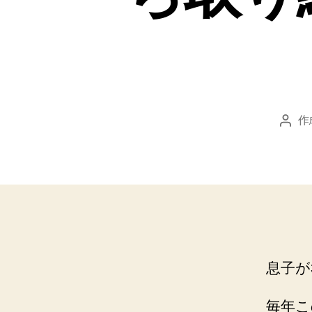
作
投
稿
者
息子が
毎年こ