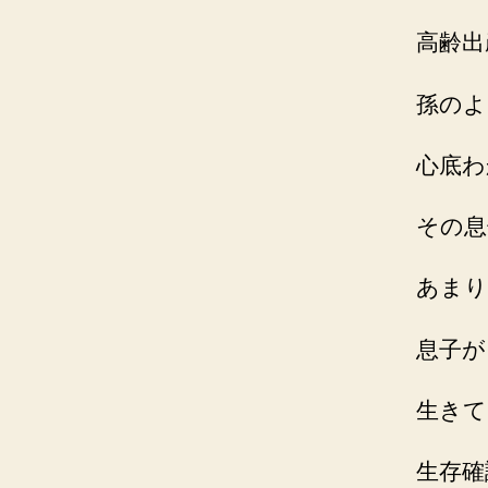
高齢出
孫のよ
心底わ
その息
あまり
息子が
生きて
生存確